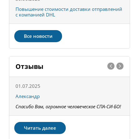
С
Повышение стоимости доставки отправлений
Т
с компанией DHL
в
Все новости
Отзывы
01.07.2025
1
Александр
К
Спасибо Вам, огромное человеческое СПА-СИ-БО!
В
З
Читать далее