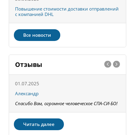
С
Повышение стоимости доставки отправлений
Т
с компанией DHL
в
Все новости
Отзывы
01.07.2025
1
Александр
К
Спасибо Вам, огромное человеческое СПА-СИ-БО!
В
З
Читать далее