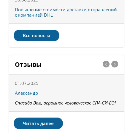
С
Повышение стоимости доставки отправлений
Т
с компанией DHL
в
Все новости
Отзывы
01.07.2025
1
Александр
К
Спасибо Вам, огромное человеческое СПА-СИ-БО!
В
З
Читать далее